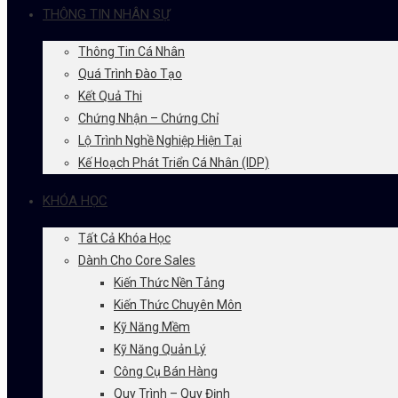
THÔNG TIN NHÂN SỰ
Thông Tin Cá Nhân
Quá Trình Đào Tạo
Kết Quả Thi
Chứng Nhận – Chứng Chỉ
Lộ Trình Nghề Nghiệp Hiện Tại
Kế Hoạch Phát Triển Cá Nhân (IDP)
KHÓA HỌC
Tất Cả Khóa Học
Dành Cho Core Sales
Kiến Thức Nền Tảng
Kiến Thức Chuyên Môn
Kỹ Năng Mềm
Kỹ Năng Quản Lý
Công Cụ Bán Hàng
Quy Trình – Quy Định