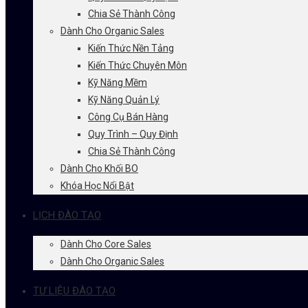
Chia Sẻ Thành Công
Dành Cho Organic Sales
Kiến Thức Nền Tảng
Kiến Thức Chuyên Môn
Kỹ Năng Mềm
Kỹ Năng Quản Lý
Công Cụ Bán Hàng
Quy Trình – Quy Định
Chia Sẻ Thành Công
Dành Cho Khối BO
Khóa Học Nổi Bật
LỊCH ĐÀO TẠO
Dành Cho Core Sales
Dành Cho Organic Sales
TƯ LIỆU ĐÀO TẠO