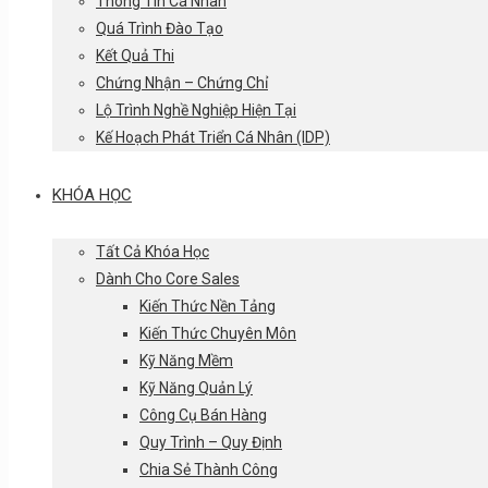
Thông Tin Cá Nhân
Quá Trình Đào Tạo
Kết Quả Thi
Chứng Nhận – Chứng Chỉ
Lộ Trình Nghề Nghiệp Hiện Tại
Kế Hoạch Phát Triển Cá Nhân (IDP)
KHÓA HỌC
Tất Cả Khóa Học
Dành Cho Core Sales
Kiến Thức Nền Tảng
Kiến Thức Chuyên Môn
Kỹ Năng Mềm
Kỹ Năng Quản Lý
Công Cụ Bán Hàng
Quy Trình – Quy Định
Chia Sẻ Thành Công