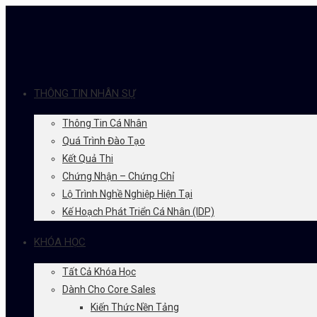
THÔNG TIN NHÂN SỰ
Thông Tin Cá Nhân
Quá Trình Đào Tạo
Kết Quả Thi
Chứng Nhận – Chứng Chỉ
Lộ Trình Nghề Nghiệp Hiện Tại
Kế Hoạch Phát Triển Cá Nhân (IDP)
KHÓA HỌC
Tất Cả Khóa Học
Dành Cho Core Sales
Kiến Thức Nền Tảng