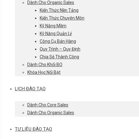
Dành Cho Organic Sales
Kiến Thức Nền Tảng
Kiến Thức Chuyên Môn
Kỹ Năng Mềm
Kỹ Năng Quản Lý
Công Cụ Bán Hàng
Quy Trình – Quy Định
Chia Sẻ Thành Công
Dành Cho Khối BO
Khóa Học Nổi Bật
LỊCH ĐÀO TẠO
Dành Cho Core Sales
Dành Cho Organic Sales
TƯ LIỆU ĐÀO TẠO