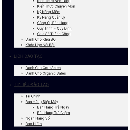
Kiến Thức Nền Tảng
Kiến Thức Chuyên Môn
Kỹ Năng Mềm
Kỹ Năng Quản Lý
Công Cụ Bán Hàng
Quy Trình – Quy Định
Chia Sẻ Thành Công
Dành Cho Khối BO
Khóa Học Nổi Bật
LỊCH ĐÀO TẠO
Dành Cho Core Sales
Dành Cho Organic Sales
TƯ LIỆU ĐÀO TẠO
Tài Chính
Bán Hàng Điện Máy
Bán Hàng Trả Ngay
Bán Hàng Trả Chậm
Ngân Hàng Số
Bảo Hiểm