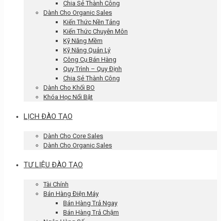
Chia Sẻ Thành Công
Dành Cho Organic Sales
Kiến Thức Nền Tảng
Kiến Thức Chuyên Môn
Kỹ Năng Mềm
Kỹ Năng Quản Lý
Công Cụ Bán Hàng
Quy Trình – Quy Định
Chia Sẻ Thành Công
Dành Cho Khối BO
Khóa Học Nổi Bật
LỊCH ĐÀO TẠO
Dành Cho Core Sales
Dành Cho Organic Sales
TƯ LIỆU ĐÀO TẠO
Tài Chính
Bán Hàng Điện Máy
Bán Hàng Trả Ngay
Bán Hàng Trả Chậm