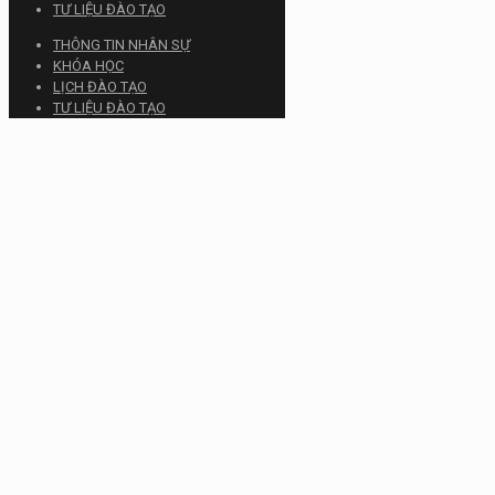
TƯ LIỆU ĐÀO TẠO
THÔNG TIN NHÂN SỰ
KHÓA HỌC
LỊCH ĐÀO TẠO
TƯ LIỆU ĐÀO TẠO