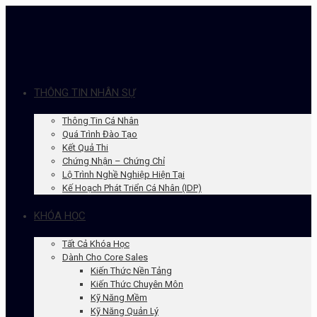
THÔNG TIN NHÂN SỰ
Thông Tin Cá Nhân
Quá Trình Đào Tạo
Kết Quả Thi
Chứng Nhận – Chứng Chỉ
Lộ Trình Nghề Nghiệp Hiện Tại
Kế Hoạch Phát Triển Cá Nhân (IDP)
KHÓA HỌC
Tất Cả Khóa Học
Dành Cho Core Sales
Kiến Thức Nền Tảng
Kiến Thức Chuyên Môn
Kỹ Năng Mềm
Kỹ Năng Quản Lý