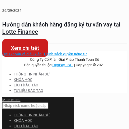
26/09/2024
Hướng dẫn khách hàng đăng ký tư vấn vay tại
Lotte Finance
Xem chi tiết
Điều khoản và điều kiện
|
Chính sách quyền riêng tư
Công Ty Cổ Phần Giải Pháp Thanh Toán Số
Bản quyền thuộc
DigiPay JSC.
| Copyright © 2021
THÔNG TIN NHÂN SỰ
KHÓA HỌC
LỊCH ĐÀO TẠO
TƯ LIỆU ĐÀO TẠO
Main menu
THÔNG TIN NHÂN SỰ
KHÓA HỌC
LỊCH ĐÀO TẠO