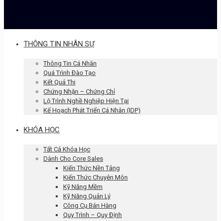
THÔNG TIN NHÂN SỰ
Thông Tin Cá Nhân
Quá Trình Đào Tạo
Kết Quả Thi
Chứng Nhận – Chứng Chỉ
Lộ Trình Nghề Nghiệp Hiện Tại
Kế Hoạch Phát Triển Cá Nhân (IDP)
KHÓA HỌC
Tất Cả Khóa Học
Dành Cho Core Sales
Kiến Thức Nền Tảng
Kiến Thức Chuyên Môn
Kỹ Năng Mềm
Kỹ Năng Quản Lý
Công Cụ Bán Hàng
Quy Trình – Quy Định