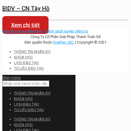
BIDV – CN Tây Hồ
Xem chi tiết
Điều khoản và điều kiện
|
Chính sách quyền riêng tư
Công Ty Cổ Phần Giải Pháp Thanh Toán Số
Bản quyền thuộc
DigiPay JSC.
| Copyright © 2021
THÔNG TIN NHÂN SỰ
KHÓA HỌC
LỊCH ĐÀO TẠO
TƯ LIỆU ĐÀO TẠO
Main menu
THÔNG TIN NHÂN SỰ
KHÓA HỌC
LỊCH ĐÀO TẠO
TƯ LIỆU ĐÀO TẠO
THÔNG TIN NHÂN SỰ
KHÓA HỌC
LỊCH ĐÀO TẠO