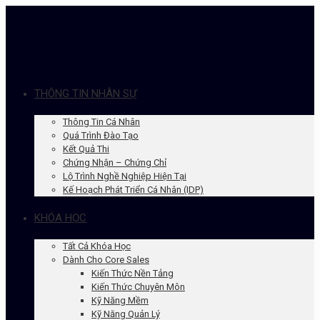
THÔNG TIN NHÂN SỰ
Thông Tin Cá Nhân
Quá Trình Đào Tạo
Kết Quả Thi
Chứng Nhận – Chứng Chỉ
Lộ Trình Nghề Nghiệp Hiện Tại
Kế Hoạch Phát Triển Cá Nhân (IDP)
KHÓA HỌC
Tất Cả Khóa Học
Dành Cho Core Sales
Kiến Thức Nền Tảng
Kiến Thức Chuyên Môn
Kỹ Năng Mềm
Kỹ Năng Quản Lý