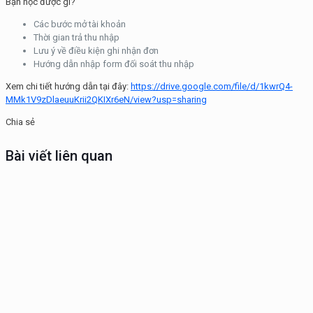
Bạn học được gì?
Các bước mở tài khoản
Thời gian trả thu nhập
Lưu ý về điều kiện ghi nhận đơn
Hướng dẫn nhập form đối soát thu nhập
Xem chi tiết hướng dẫn tại đây:
https://drive.google.com/file/d/1kwrQ4-
MMk1V9zDlaeuuKrii2QKIXr6eN/view?usp=sharing
Chia sẻ
Bài viết liên quan