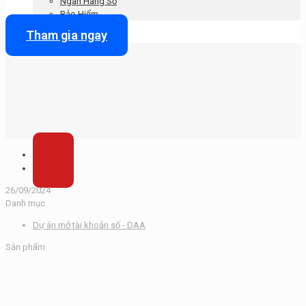
Ngân Hàng Số
Bảo Hiểm
Tham gia ngay
26/09/2024
Danh mục
Dự án mở tài khoản số - DAA
Sản phẩm