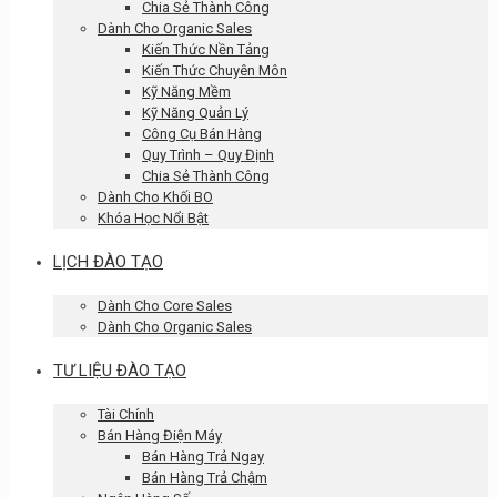
Chia Sẻ Thành Công
Dành Cho Organic Sales
Kiến Thức Nền Tảng
Kiến Thức Chuyên Môn
Kỹ Năng Mềm
Kỹ Năng Quản Lý
Công Cụ Bán Hàng
Quy Trình – Quy Định
Chia Sẻ Thành Công
Dành Cho Khối BO
Khóa Học Nổi Bật
LỊCH ĐÀO TẠO
Dành Cho Core Sales
Dành Cho Organic Sales
TƯ LIỆU ĐÀO TẠO
Tài Chính
Bán Hàng Điện Máy
Bán Hàng Trả Ngay
Bán Hàng Trả Chậm