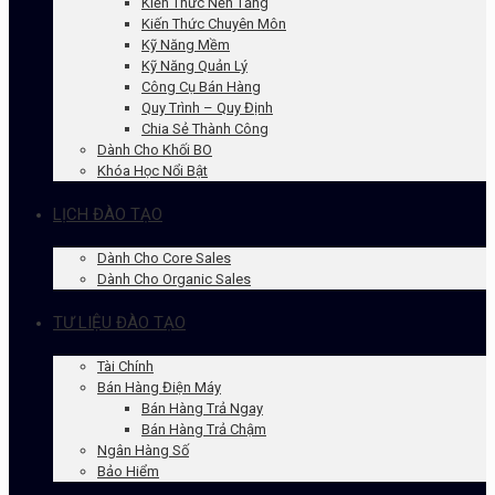
Kiến Thức Nền Tảng
Kiến Thức Chuyên Môn
Kỹ Năng Mềm
Kỹ Năng Quản Lý
Công Cụ Bán Hàng
Quy Trình – Quy Định
Chia Sẻ Thành Công
Dành Cho Khối BO
Khóa Học Nổi Bật
LỊCH ĐÀO TẠO
Dành Cho Core Sales
Dành Cho Organic Sales
TƯ LIỆU ĐÀO TẠO
Tài Chính
Bán Hàng Điện Máy
Bán Hàng Trả Ngay
Bán Hàng Trả Chậm
Ngân Hàng Số
Bảo Hiểm