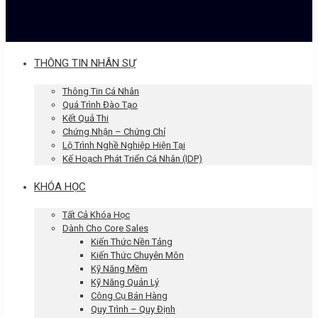
THÔNG TIN NHÂN SỰ
Thông Tin Cá Nhân
Quá Trình Đào Tạo
Kết Quả Thi
Chứng Nhận – Chứng Chỉ
Lộ Trình Nghề Nghiệp Hiện Tại
Kế Hoạch Phát Triển Cá Nhân (IDP)
KHÓA HỌC
Tất Cả Khóa Học
Dành Cho Core Sales
Kiến Thức Nền Tảng
Kiến Thức Chuyên Môn
Kỹ Năng Mềm
Kỹ Năng Quản Lý
Công Cụ Bán Hàng
Quy Trình – Quy Định