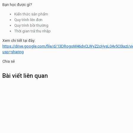
Bạn học được gì?
Kiến thức sản phẩm
Quy trình lên đơn
Quy trình bồi thường
Thời gian trả thu nhập
Xem chi tiết tại đây:
https://drive.google.com/file/d/13DRogoM46dvCLWyZ2cHysL04v5C0IazI/v
usp=sharing
Chia sẻ
Bài viết liên quan