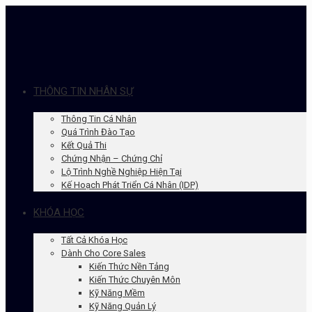
THÔNG TIN NHÂN SỰ
Thông Tin Cá Nhân
Quá Trình Đào Tạo
Kết Quả Thi
Chứng Nhận – Chứng Chỉ
Lộ Trình Nghề Nghiệp Hiện Tại
Kế Hoạch Phát Triển Cá Nhân (IDP)
KHÓA HỌC
Tất Cả Khóa Học
Dành Cho Core Sales
Kiến Thức Nền Tảng
Kiến Thức Chuyên Môn
Kỹ Năng Mềm
Kỹ Năng Quản Lý