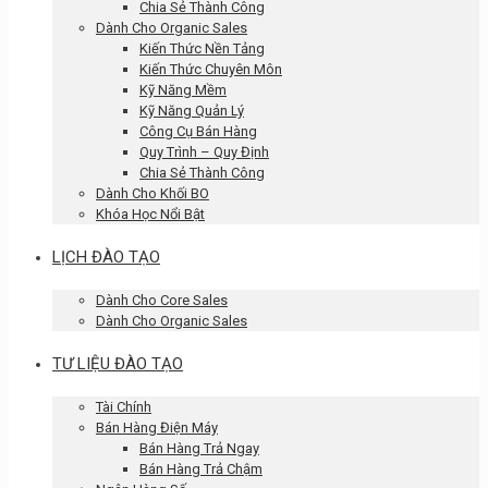
Chia Sẻ Thành Công
Dành Cho Organic Sales
Kiến Thức Nền Tảng
Kiến Thức Chuyên Môn
Kỹ Năng Mềm
Kỹ Năng Quản Lý
Công Cụ Bán Hàng
Quy Trình – Quy Định
Chia Sẻ Thành Công
Dành Cho Khối BO
Khóa Học Nổi Bật
LỊCH ĐÀO TẠO
Dành Cho Core Sales
Dành Cho Organic Sales
TƯ LIỆU ĐÀO TẠO
Tài Chính
Bán Hàng Điện Máy
Bán Hàng Trả Ngay
Bán Hàng Trả Chậm