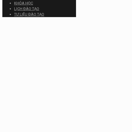
KHÓA HỌC
LỊCH ĐÀO TẠO
TƯ LIỆU ĐÀO TẠO