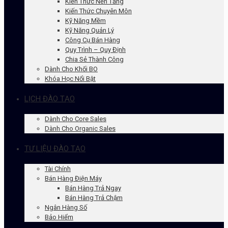
Kiến Thức Nền Tảng
Kiến Thức Chuyên Môn
Kỹ Năng Mềm
Kỹ Năng Quản Lý
Công Cụ Bán Hàng
Quy Trình – Quy Định
Chia Sẻ Thành Công
Dành Cho Khối BO
Khóa Học Nổi Bật
LỊCH ĐÀO TẠO
Dành Cho Core Sales
Dành Cho Organic Sales
TƯ LIỆU ĐÀO TẠO
Tài Chính
Bán Hàng Điện Máy
Bán Hàng Trả Ngay
Bán Hàng Trả Chậm
Ngân Hàng Số
Bảo Hiểm