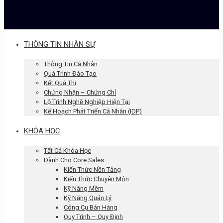
THÔNG TIN NHÂN SỰ
Thông Tin Cá Nhân
Quá Trình Đào Tạo
Kết Quả Thi
Chứng Nhận – Chứng Chỉ
Lộ Trình Nghề Nghiệp Hiện Tại
Kế Hoạch Phát Triển Cá Nhân (IDP)
KHÓA HỌC
Tất Cả Khóa Học
Dành Cho Core Sales
Kiến Thức Nền Tảng
Kiến Thức Chuyên Môn
Kỹ Năng Mềm
Kỹ Năng Quản Lý
Công Cụ Bán Hàng
Quy Trình – Quy Định