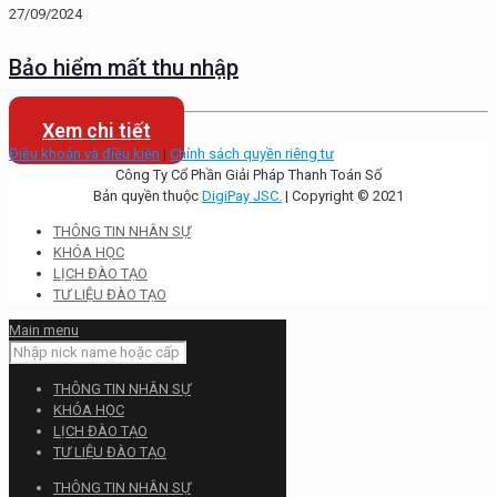
27/09/2024
Bảo hiểm mất thu nhập
Xem chi tiết
Điều khoản và điều kiện
|
Chính sách quyền riêng tư
Công Ty Cổ Phần Giải Pháp Thanh Toán Số
Bản quyền thuộc
DigiPay JSC.
| Copyright © 2021
THÔNG TIN NHÂN SỰ
KHÓA HỌC
LỊCH ĐÀO TẠO
TƯ LIỆU ĐÀO TẠO
Main menu
THÔNG TIN NHÂN SỰ
KHÓA HỌC
LỊCH ĐÀO TẠO
TƯ LIỆU ĐÀO TẠO
THÔNG TIN NHÂN SỰ